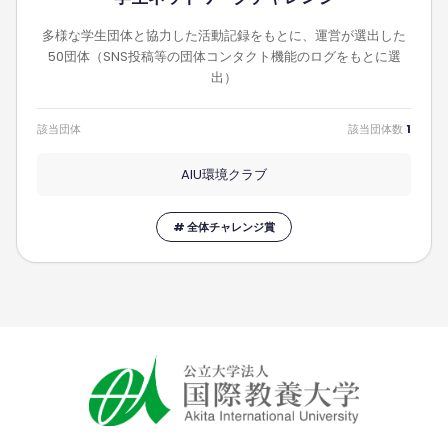
多様な学生団体と協力した活動記録をもとに、運営が選出した
50団体（SNS投稿等の団体コンタクト機能のログをもとに選
出）
該当団体
該当団体数
1
AIU環境クラブ
#
全体チャレンジ賞