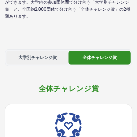
ができます。大学内の参加団体間で分け合う「大学別チャレンジ
賞」と、全国約2,800団体で分け合う「全体チャレンジ賞」の2種
類あります。
大学別チャレンジ賞
全体チャレンジ賞
全体チャレンジ賞