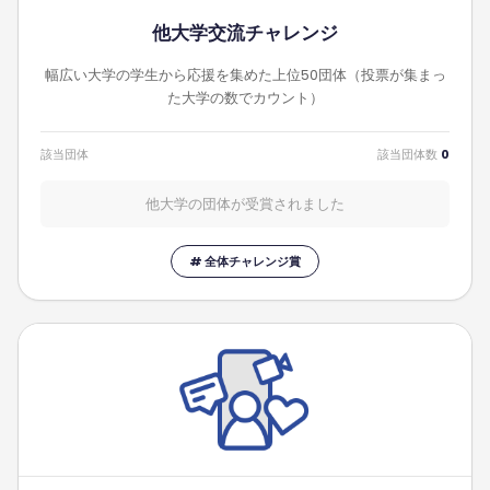
他大学交流チャレンジ
幅広い大学の学生から応援を集めた上位50団体（投票が集まっ
た大学の数でカウント）
該当団体
該当団体数
0
他大学の団体が受賞されました
#
全体チャレンジ賞