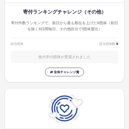
寄付ランキングチャレンジ（その他）
寄付件数ランキングで、前日から最も順位を上げた9団体（初日
を除く9日間毎日、その他区分で1団体選出）
該当団体
該当団体数
0
他大学の団体が受賞されました
#
全体チャレンジ賞