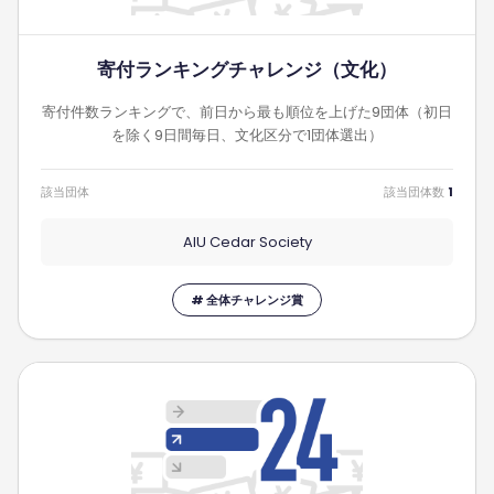
寄付ランキングチャレンジ（文化）
寄付件数ランキングで、前日から最も順位を上げた9団体（初日
を除く9日間毎日、文化区分で1団体選出）
該当団体
該当団体数
1
AIU Cedar Society
#
全体チャレンジ賞