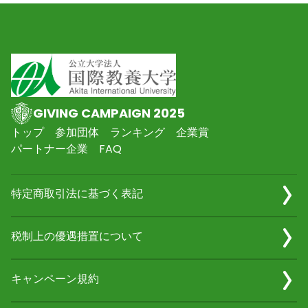
GIVING CAMPAIGN 2025
トップ
参加団体
ランキング
企業賞
パートナー企業
FAQ
特定商取引法に基づく表記
税制上の優遇措置について
キャンペーン規約