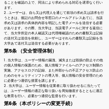
ることを確認の上で、同法により求められる対応を遅滞なく行い
ます。
2 . ユーザーは、自ら又は代理人を通じて前項の求め又は請求を行
うときは、後記のお問合せ等窓口のメールアドレスあてに、当該
求め又は請求の具体的内容を明記した電子メールを送信する必要
があります。その際、当大学は、当該電子メールに対する返信に
て、当大学所定の本人確認又は代理権確認のための書類又は記録
の送付又は送信を依頼し、ユーザーはそれらの書類又は記録を当
大学あて送付又は送信する必要があります。
第5条 （安全管理体制）
1 . 当大学は、ユーザー情報の漏洩、滅失または毀損の防止その他
の個人情報の保護のため、個人情報ファイルへのアクセス制限の
実施、アクセスログの記録、また外部からの不正アクセス防止の
ためのセキュリティソフトの導入等、個人情報の安全管理のため
に必要かつ適切な措置を講じます。
2 . 当大学は、ユーザー情報を従業者に取り扱わせるに当たって
は、ユーザー情報の適正な取り扱いを周知徹底するとともに適正
な教育を行い、必要かつ適切な監督を行います。
第6条（本ポリシーの変更手続）